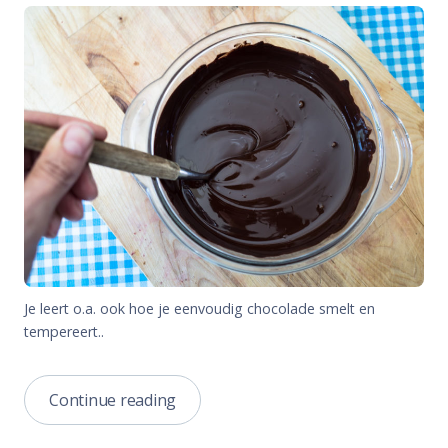
Je leert o.a. ook hoe je eenvoudig chocolade smelt en
tempereert..
“‘Do
Continue reading
it
Yourself’