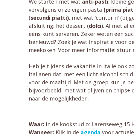
We starten met wat
anti-pasti
: kleine 
vervolgens onze eigen pasta
(prima piat
(
secundi piatti)
, met wat ‘contorni’ (bijg
afsluiting: het dessert (
dolci
). Al met al 
eens kunt serveren. Zeker weten een succe
benieuwd? Zoek je wat inspiratie voor d
meekoken! Voor meer informatie: stuur
Heb je tijdens de vakantie in Italië ook 
Italianen dat: met een licht alcoholisch
voor de maaltijd. Met de groep kun je bes
bijvoorbeeld, met wat olijven en chips+ d
naar de mogelijkheden.
Waar:
in de kookstudio: Larenseweg 15 
Wanneer:
Kijk in de
agenda
voor actuele