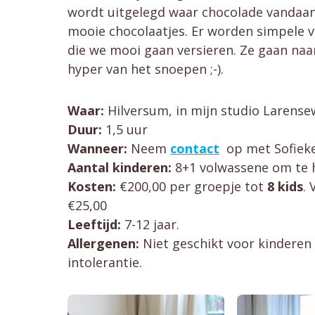
wordt uitgelegd waar chocolade vandaan
mooie chocolaatjes. Er worden simpele 
die we mooi gaan versieren. Ze gaan naa
hyper van het snoepen ;-).
Waar:
Hilversum, in mijn studio Larense
Duur:
1,5 uur
Wanneer:
Neem
contact
op met Sofieke
Aantal kinderen:
8+1 volwassene om te 
Kosten:
€200,00 per groepje tot
8 kids
. 
€25,00
Leeftijd:
7-12 jaar.
Allergenen:
Niet geschikt voor kinderen 
intolerantie.