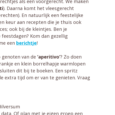
gerechtjes als een voorgerecht. We maken
ti
). Daarna komt het vleesgerecht
erechten). En natuurlijk een feestelijke
een keur aan recepten die je thuis ook
s; ook bij de kleintjes. Ben je
e feestdagen? Kom dan gezellig
 me een
berichtje
!
zo genoten van de
‘aperitivo’
? Zo doen
 drankje en klein borrelhapje warmlopen
luiten dit bij te boeken. Een spritz
e extra tijd om er van te genieten. Vraag
Hilversum
 data. Of plan met je eigen groep een