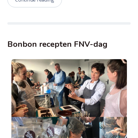
on
friday;
een
gezond
alternatief.”
Bonbon recepten FNV-dag