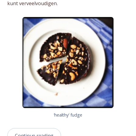
kunt verveelvoudigen.
‘healthy’ fudge
“fudge
Continue reading