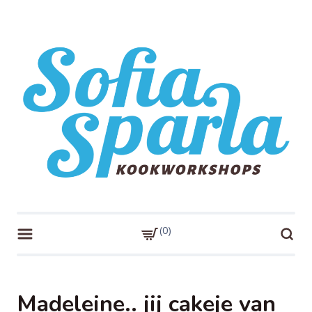
Skip
to
content
Sofia Sparla
Kookworkshops!
0
Madeleine.. jij cakeje van