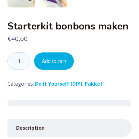
Starterkit bonbons maken
€
40,00
Starterkit
Add to cart
bonbons
maken
quantity
Categories:
Do it Yourself (DIY)
,
Pakket
Description